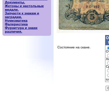
Документы.
Жетоны и настольные
медали.
Запчасти к знакам и
наградам.
Нумизматика
Фалеристика
Фурнитура и знаки
различия.
О
Состояние на скане.
О
Х
С
п