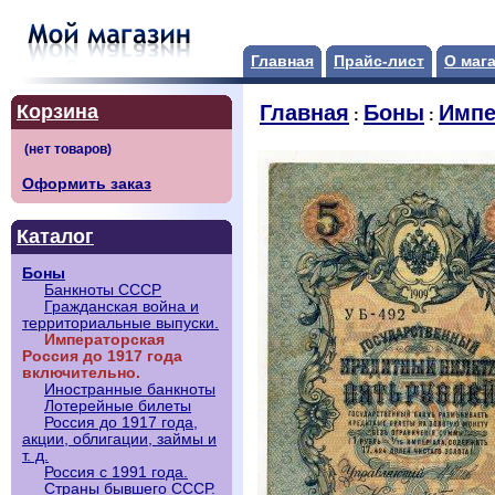
Главная
Прайс-лист
О маг
Корзина
Главная
Боны
Импе
:
:
Оформить заказ
Каталог
Боны
Банкноты СССР
Гражданская война и
территориальные выпуски.
Императорская
Россия до 1917 года
включительно.
Иностранные банкноты
Лотерейные билеты
Россия до 1917 года,
акции, облигации, займы и
т. д.
Россия с 1991 года.
Страны бывшего СССР.