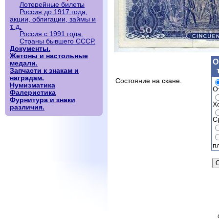
Лотерейные билеты
Россия до 1917 года,
акции, облигации, займы и
т. д.
Россия с 1991 года.
Страны бывшего СССР.
Документы.
Жетоны и настольные
О
медали.
Запчасти к знакам и
наградам.
Состояние на скане.
Нумизматика
О
Фалеристика
Фурнитура и знаки
Х
различия.
С
п