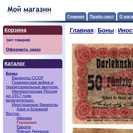
Главная
Прайс-лист
О маг
Корзина
Главная
Боны
Инос
:
:
Оформить заказ
Каталог
Боны
Банкноты СССР
Гражданская война и
территориальные выпуски.
Императорская Россия
до 1917 года
включительно.
Иностранные банкноты
Азия и Ближний
Восток.
Африка
Германия
Европа
Южная Америка