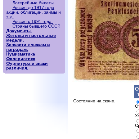
Лотерейные билеты
Россия до 1917 года,
акции, облигации, займы и
т. д.
Россия с 1991 года.
Страны бывшего СССР.
Документы.
Жетоны и настольные
медали.
Запчасти к знакам и
наградам.
Нумизматика
Фалеристика
Фурнитура и знаки
различия.
О
Состояние на скане.
О
Х
С