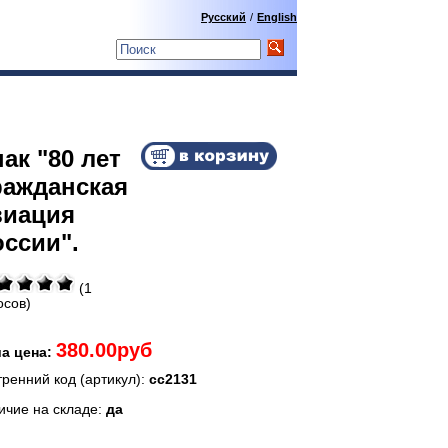
Русский
/
English
ак "80 лет
ражданская
виация
оссии".
(1
осов)
380.00руб
а цена:
тренний код (артикул):
сс2131
ичие на складе:
да