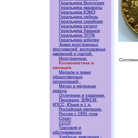
Геральдика Волгоград
Геральдика квадраты
Геральдика КЭМЗ
Геральдика лебедь
Геральдика серийная
Геральдика ситалл
Геральдика Харьков
Геральдика ЭТПК
Геральдика юбилеи
Знаки иностранных
фестивалей, молодежных
движений и партий.
Иностранные.
Состояни
Космонавтика и
авиация.
Медали и знаки
общественных
организаций,.
Метро и железная
дорога
Отличники и ударники.
Пионерия, ВЛКСМ,
КПСС, Юные и т. д.
Российская империя.
Россия с 1991 года
Спорт
СССР.
Торговля и
обслуживание
Учебные заведения -