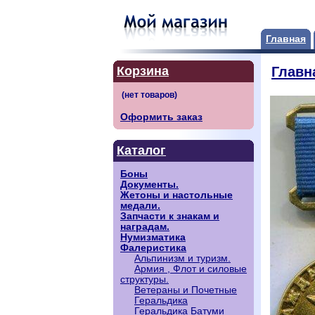
Главная
Корзина
Главн
Оформить заказ
Каталог
Боны
Документы.
Жетоны и настольные
медали.
Запчасти к знакам и
наградам.
Нумизматика
Фалеристика
Альпинизм и туризм.
Армия , Флот и силовые
структуры.
Ветераны и Почетные
Геральдика
Геральдика Батуми