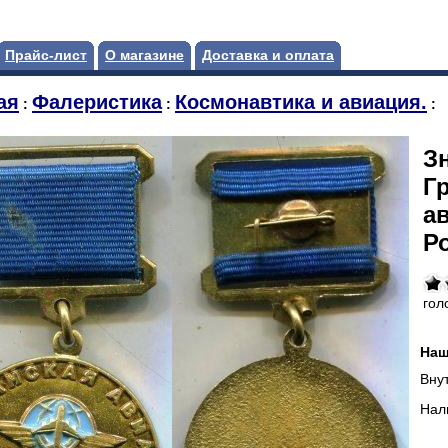
Прайс-лист
О магазине
Доставка и оплата
ая
Фалеристика
Космонавтика и авиация.
:
:
:
Зн
Г
а
Р
гол
Наш
Вну
Нал