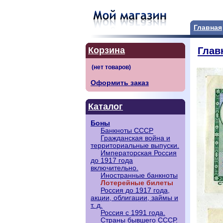
Главная
Корзина
Глав
Оформить заказ
Каталог
Боны
Банкноты СССР
Гражданская война и
территориальные выпуски.
Императорская Россия
до 1917 года
включительно.
Иностранные банкноты
Лотерейные билеты
Россия до 1917 года,
акции, облигации, займы и
т. д.
Россия с 1991 года.
Страны бывшего СССР.