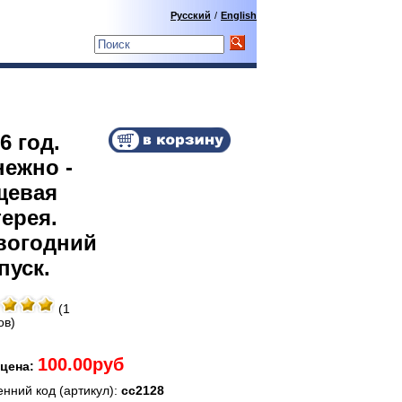
Русский
/
English
6 год.
нежно -
щевая
ерея.
вогодний
пуск.
(1
ов)
100.00руб
цена:
енний код (артикул):
сс2128