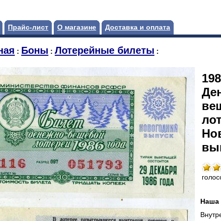
Прайс-лист
О магазине
Доставка и оплата
ная
Боны
Лотерейные билеты
:
:
:
198
Де
ве
лот
Но
вы
голос
Наша 
Внутр