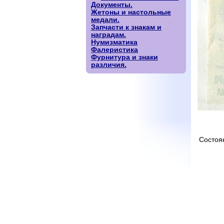
Документы.
Жетоны и настольные
медали.
Запчасти к знакам и
наградам.
Нумизматика
Фалеристика
Фурнитура и знаки
различия.
Состоя