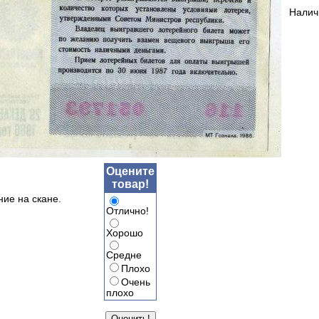
Налич
Оцените
товар!
ние на скане.
Отлично!
Хорошо
Средне
Плохо
Очень
плохо