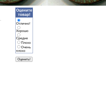
Оцените
товар!
.
Отлично!
Хорошо
Средне
Плохо
Очень
плохо