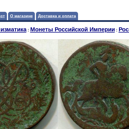
ист
О магазине
Доставка и оплата
изматика
Монеты Российской Империи
Рос
:
: