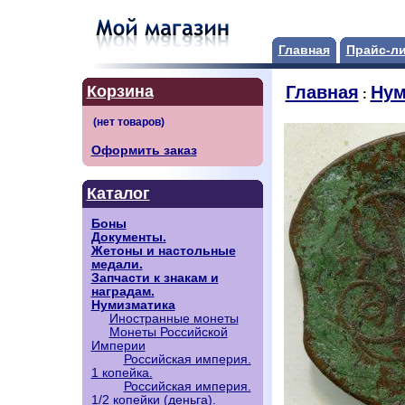
Главная
Прайс-л
Корзина
Главная
Нум
:
Оформить заказ
Каталог
Боны
Документы.
Жетоны и настольные
медали.
Запчасти к знакам и
наградам.
Нумизматика
Иностранные монеты
Монеты Российской
Империи
Российская империя.
1 копейка.
Российская империя.
1/2 копейки (деньга).