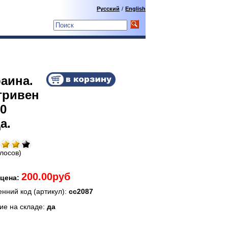
Русский
/
English
аина.
гривен
0
а.
олосов)
200.00руб
цена:
енний код (артикул):
сс2087
ие на складе:
да