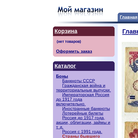
Главная
Корзина
Глав
Оформить заказ
Каталог
Боны
Банкноты СССР
Гражданская война и
территориальные выпуски.
Императорская Россия
до 1917 года
включительно.
Иностранные банкноты
Лотерейные билеты
Россия до 1917 года,
акции, облигации, займы и
т. д.
Россия с 1991 года.
Страны бывшего