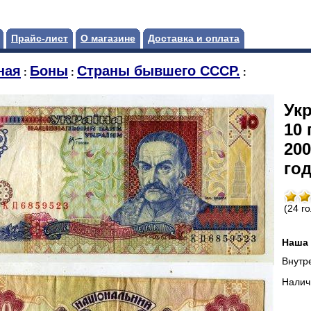
Прайс-лист
О магазине
Доставка и оплата
ная
Боны
Страны бывшего СССР.
:
:
:
Укр
10 
200
год
(24 г
Наша 
Внутр
Налич