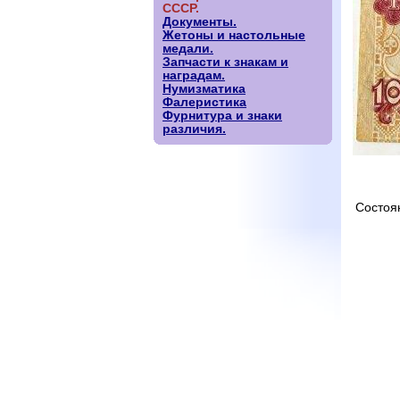
СССР.
Документы.
Жетоны и настольные
медали.
Запчасти к знакам и
наградам.
Нумизматика
Фалеристика
Фурнитура и знаки
различия.
Состоя