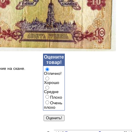
Оцените
товар!
ние на скане.
Отлично!
Хорошо
Средне
Плохо
Очень
плохо