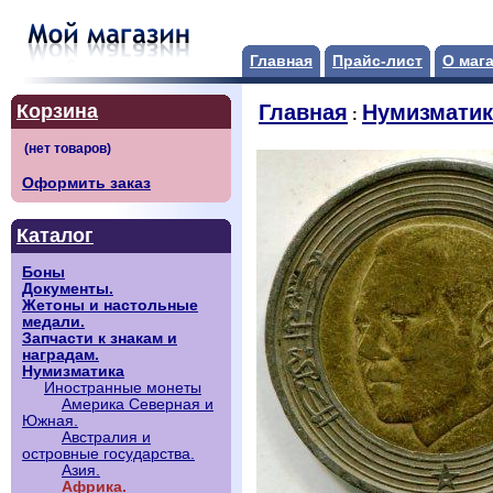
Главная
Прайс-лист
О маг
Корзина
Главная
Нумизматик
:
Оформить заказ
Каталог
Боны
Документы.
Жетоны и настольные
медали.
Запчасти к знакам и
наградам.
Нумизматика
Иностранные монеты
Америка Северная и
Южная.
Австралия и
островные государства.
Азия.
Африка.