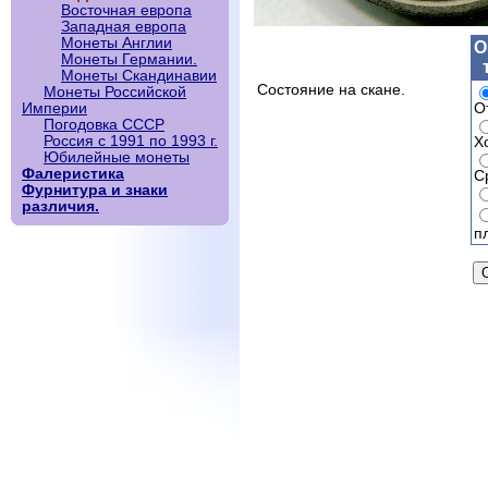
Восточная европа
Западная европа
Монеты Англии
О
Монеты Германии.
Монеты Скандинавии
Состояние на скане.
Монеты Российской
О
Империи
Погодовка СССР
Россия с 1991 по 1993 г.
Х
Юбилейные монеты
Фалеристика
С
Фурнитура и знаки
различия.
п