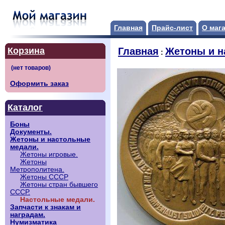
Главная
Прайс-лист
О маг
Корзина
Главная
Жетоны и н
:
Оформить заказ
Каталог
Боны
Документы.
Жетоны и настольные
медали.
Жетоны игровые.
Жетоны
Метрополитена.
Жетоны СССР
Жетоны стран бывшего
СССР.
Настольные медали.
Запчасти к знакам и
наградам.
Нумизматика