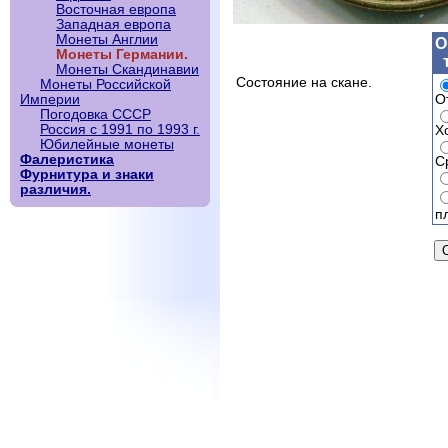
Восточная европа
Западная европа
Монеты Англии
О
Монеты Германии.
Монеты Скандинавии
Состояние на скане.
Монеты Российской
О
Империи
Погодовка СССР
Россия с 1991 по 1993 г.
Х
Юбилейные монеты
Фалеристика
С
Фурнитура и знаки
различия.
п