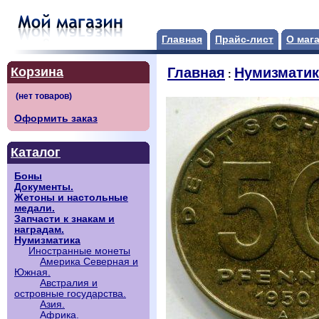
Главная
Прайс-лист
О маг
Корзина
Главная
Нумизматик
:
Оформить заказ
Каталог
Боны
Документы.
Жетоны и настольные
медали.
Запчасти к знакам и
наградам.
Нумизматика
Иностранные монеты
Америка Северная и
Южная.
Австралия и
островные государства.
Азия.
Африка.