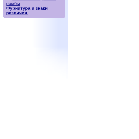
ромбы
Фурнитура и знаки
различия.