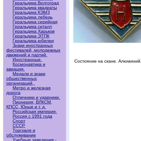
Геральдика Волгоград
Геральдика квадраты
Геральдика КЭМЗ
Геральдика лебедь
Геральдика серийная
Геральдика ситалл
Геральдика Харьков
Геральдика ЭТПК
Геральдика юбилеи
Знаки иностранных
фестивалей, молодежных
движений и партий.
Иностранные.
Состояние на скане. Алюминий
Космонавтика и
авиация.
Медали и знаки
общественных
организаций,.
Метро и железная
дорога
Отличники и ударники.
Пионерия, ВЛКСМ,
КПСС, Юные и т. д.
Российская империя.
Россия с 1991 года
Спорт
СССР.
Торговля и
обслуживание
Учебные заведения -