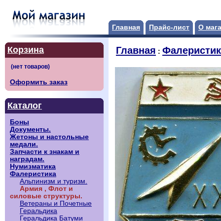
Главная
Прайс-лист
О маг
Корзина
Главная
Фалеристик
:
Оформить заказ
Каталог
Боны
Документы.
Жетоны и настольные
медали.
Запчасти к знакам и
наградам.
Нумизматика
Фалеристика
Альпинизм и туризм.
Армия , Флот и
силовые структуры.
Ветераны и Почетные
Геральдика
Геральдика Батуми