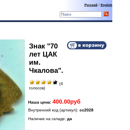
Русский
/
English
Знак "70
лет ЦАК
им.
Чкалова".
(4
голосов)
400.00руб
Наша цена:
Внутренний код (артикул):
сс2028
Наличие на складе:
да