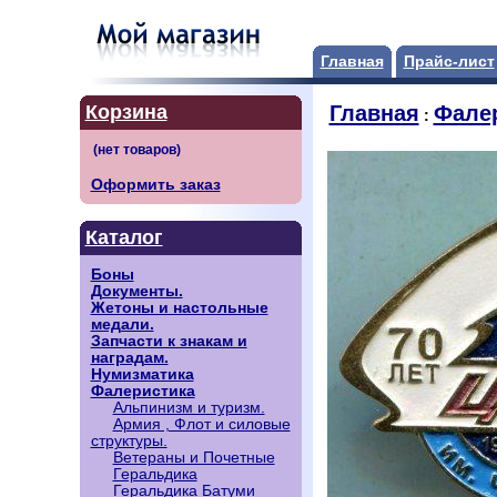
Главная
Прайс-лист
Корзина
Главная
Фале
:
Оформить заказ
Каталог
Боны
Документы.
Жетоны и настольные
медали.
Запчасти к знакам и
наградам.
Нумизматика
Фалеристика
Альпинизм и туризм.
Армия , Флот и силовые
структуры.
Ветераны и Почетные
Геральдика
Геральдика Батуми