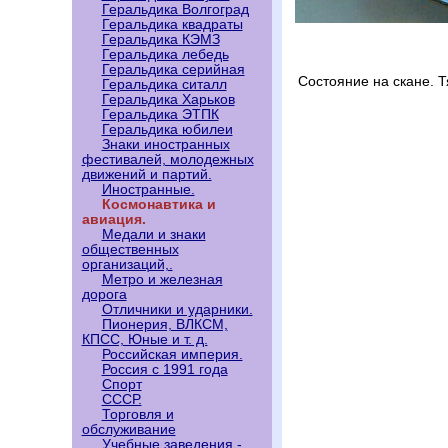
Геральдика Волгоград
Геральдика квадраты
Геральдика КЭМЗ
Геральдика лебедь
Геральдика серийная
Состояние на скане. 
Геральдика ситалл
Геральдика Харьков
Геральдика ЭТПК
Геральдика юбилеи
Знаки иностранных
фестивалей, молодежных
движений и партий.
Иностранные.
Космонавтика и
авиация.
Медали и знаки
общественных
организаций,.
Метро и железная
дорога
Отличники и ударники.
Пионерия, ВЛКСМ,
КПСС, Юные и т. д.
Российская империя.
Россия с 1991 года
Спорт
СССР.
Торговля и
обслуживание
Учебные заведения -