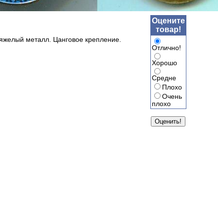
Оцените
товар!
Тяжелый металл. Цанговое крепление.
Отлично!
Хорошо
Средне
Плохо
Очень
плохо