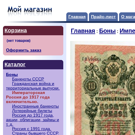
Главная
Прайс-лист
О маг
Корзина
Главная
Боны
Импе
:
:
Оформить заказ
Каталог
Боны
Банкноты СССР
Гражданская война и
территориальные выпуски.
Императорская
Россия до 1917 года
включительно.
Иностранные банкноты
Лотерейные билеты
Россия до 1917 года,
акции, облигации, займы и
т. д.
Россия с 1991 года.
Страны бывшего СССР.