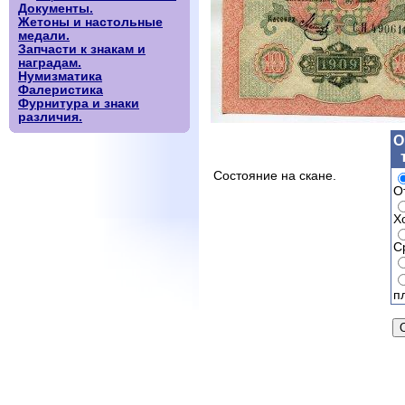
Документы.
Жетоны и настольные
медали.
Запчасти к знакам и
наградам.
Нумизматика
Фалеристика
Фурнитура и знаки
различия.
О
Состояние на скане.
О
Х
С
п