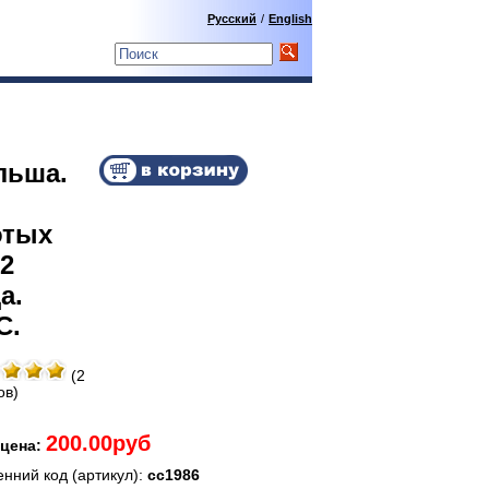
Русский
/
English
льша.
отых
2
а.
C.
(2
ов)
200.00руб
цена:
енний код (артикул):
сс1986