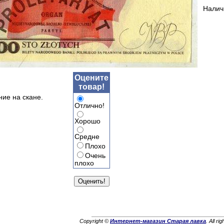
Налич
Оцените
товар!
ние на скане.
Отлично!
Хорошо
Средне
Плохо
Очень
плохо
Copyright ©
Интернет-магазин Старая лавка
. All ri