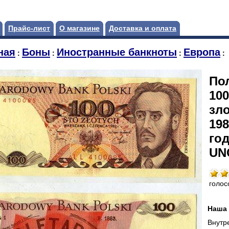
Прайс-лист
О магазине
Доставка и оплата
ная
Боны
Иностранные банкноты
Европа
:
:
:
:
По
100
зл
198
год
UN
голос
Наша 
Внутр