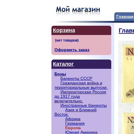
Главная
Корзина
Глав
Оформить заказ
Каталог
Боны
Банкноты СССР
Гражданская война и
территориальные выпуски.
Императорская Россия
до 1917 года
включительно.
Иностранные банкноты
Азия и Ближний
Восток.
Африка
Германия
Европа
Южная Америка