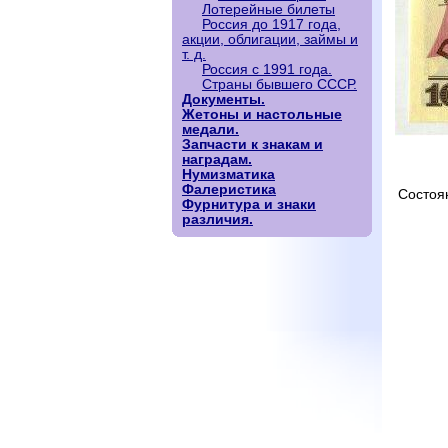
Лотерейные билеты
Россия до 1917 года,
акции, облигации, займы и
т. д.
Россия с 1991 года.
Страны бывшего СССР.
Документы.
Жетоны и настольные
медали.
Запчасти к знакам и
наградам.
Нумизматика
Фалеристика
Состоя
Фурнитура и знаки
различия.