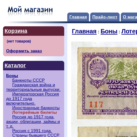
Главная
Прайс-лист
О маг
Корзина
Главная
Боны
Лоте
:
:
Оформить заказ
Каталог
Боны
Банкноты СССР
Гражданская война и
территориальные выпуски.
Императорская Россия
до 1917 года
включительно.
Иностранные банкноты
Лотерейные билеты
Россия до 1917 года,
акции, облигации, займы и
т. д.
Россия с 1991 года.
Страны бывшего СССР.