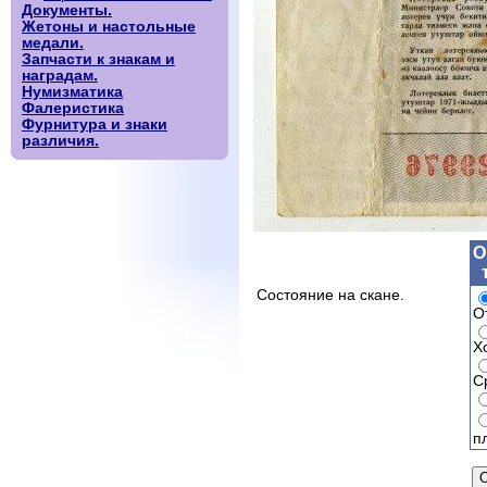
Документы.
Жетоны и настольные
медали.
Запчасти к знакам и
наградам.
Нумизматика
Фалеристика
Фурнитура и знаки
различия.
О
Состояние на скане.
О
Х
С
п