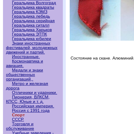
Геральдика Волгоград
Геральдика квадраты
Геральдика КЭМЗ
Геральдика лебедь
Геральдика серийная
Геральдика ситалл
Геральдика Харьков
Геральдика ЭТПК
Геральдика юбилеи
Знаки иностранных
фестивалей, молодежных
движений и партий.
Иностранные.
Состояние на скане. Алюминий
Космонавтика и
авиация.
Медали и знаки
общественных
организаций,.
Метро и железная
дорога
Отличники и ударники.
Пионерия, ВЛКСМ,
КПСС, Юные и т. д.
Российская империя.
Россия с 1991 года
Спорт
СССР.
Торговля и
обслуживание
Учебные заведения -