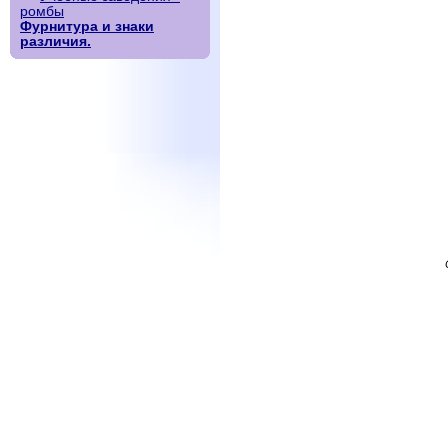
ромбы
Фурнитура и знаки
различия.