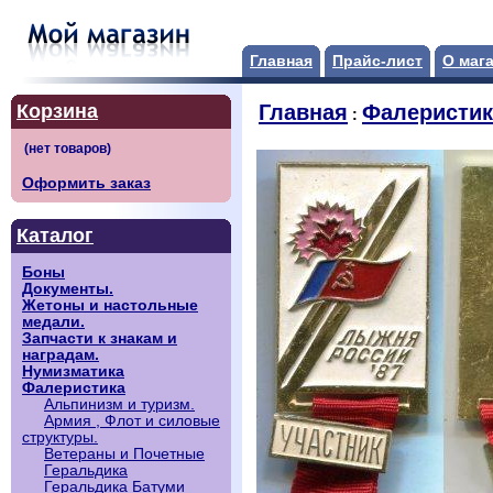
Главная
Прайс-лист
О маг
Корзина
Главная
Фалеристик
:
Оформить заказ
Каталог
Боны
Документы.
Жетоны и настольные
медали.
Запчасти к знакам и
наградам.
Нумизматика
Фалеристика
Альпинизм и туризм.
Армия , Флот и силовые
структуры.
Ветераны и Почетные
Геральдика
Геральдика Батуми