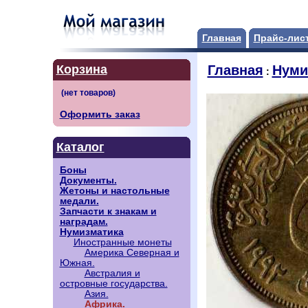
Главная
Прайс-лис
Корзина
Главная
Нуми
:
Оформить заказ
Каталог
Боны
Документы.
Жетоны и настольные
медали.
Запчасти к знакам и
наградам.
Нумизматика
Иностранные монеты
Америка Северная и
Южная.
Австралия и
островные государства.
Азия.
Африка.