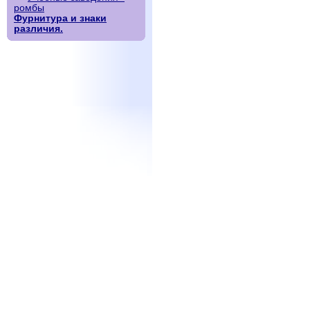
ромбы
Фурнитура и знаки
различия.