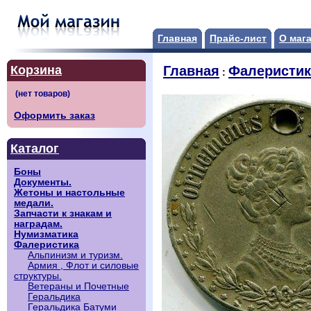
Главная
Прайс-лист
О маг
Корзина
Главная
Фалеристик
:
Оформить заказ
Каталог
Боны
Документы.
Жетоны и настольные
медали.
Запчасти к знакам и
наградам.
Нумизматика
Фалеристика
Альпинизм и туризм.
Армия , Флот и силовые
структуры.
Ветераны и Почетные
Геральдика
Геральдика Батуми