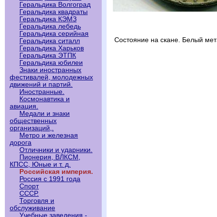
Геральдика Волгоград
Геральдика квадраты
Геральдика КЭМЗ
Геральдика лебедь
Геральдика серийная
Состояние на скане. Белый мет
Геральдика ситалл
Геральдика Харьков
Геральдика ЭТПК
Геральдика юбилеи
Знаки иностранных
фестивалей, молодежных
движений и партий.
Иностранные.
Космонавтика и
авиация.
Медали и знаки
общественных
организаций,.
Метро и железная
дорога
Отличники и ударники.
Пионерия, ВЛКСМ,
КПСС, Юные и т. д.
Российская империя.
Россия с 1991 года
Спорт
СССР.
Торговля и
обслуживание
Учебные заведения -