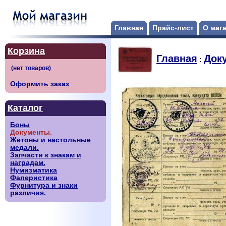
Главная
Прайс-лист
О маг
Корзина
Главная
Док
:
Оформить заказ
Каталог
Боны
Документы.
Жетоны и настольные
медали.
Запчасти к знакам и
наградам.
Нумизматика
Фалеристика
Фурнитура и знаки
различия.