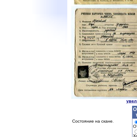
увел
О
Состояние на скане.
О
Х