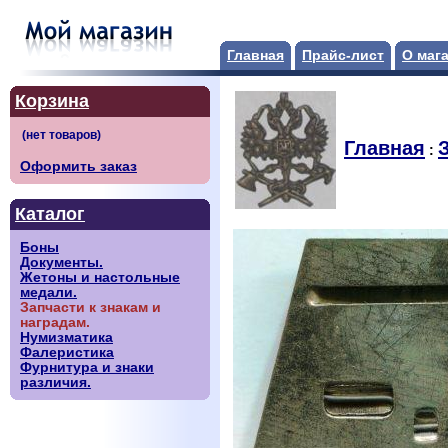
Главная
Прайс-лист
О маг
Корзина
Главная
:
Оформить заказ
Каталог
Боны
Документы.
Жетоны и настольные
медали.
Запчасти к знакам и
наградам.
Нумизматика
Фалеристика
Фурнитура и знаки
различия.