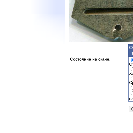
О
Состояние на скане.
О
Х
С
п