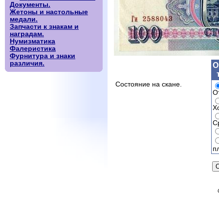
Документы.
Жетоны и настольные
медали.
Запчасти к знакам и
наградам.
Нумизматика
Фалеристика
Фурнитура и знаки
различия.
О
Состояние на скане.
О
Х
С
п