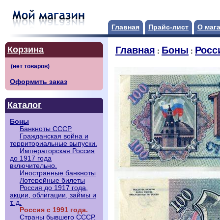
Главная
Прайс-лист
О маг
Корзина
Главная
Боны
Росси
:
:
Оформить заказ
Каталог
Боны
Банкноты СССР
Гражданская война и
территориальные выпуски.
Императорская Россия
до 1917 года
включительно.
Иностранные банкноты
Лотерейные билеты
Россия до 1917 года,
акции, облигации, займы и
т. д.
Россия с 1991 года.
Страны бывшего СССР.