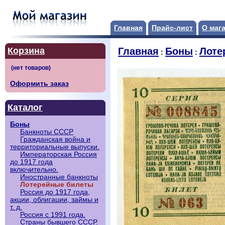
Главная
Прайс-лист
О маг
Корзина
Главная
Боны
Лоте
:
:
Оформить заказ
Каталог
Боны
Банкноты СССР
Гражданская война и
территориальные выпуски.
Императорская Россия
до 1917 года
включительно.
Иностранные банкноты
Лотерейные билеты
Россия до 1917 года,
акции, облигации, займы и
т. д.
Россия с 1991 года.
Страны бывшего СССР.