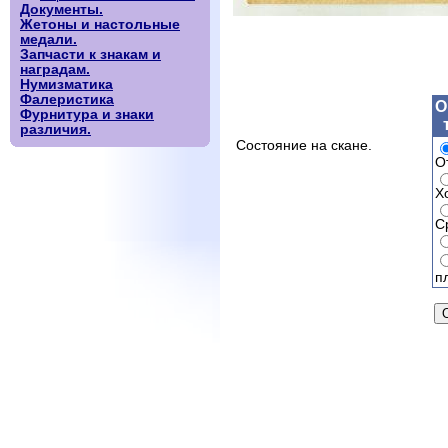
Документы.
Жетоны и настольные
медали.
Запчасти к знакам и
наградам.
Нумизматика
Фалеристика
О
Фурнитура и знаки
различия.
Состояние на скане.
О
Х
С
п