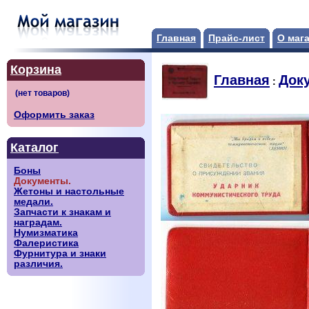
Главная
Прайс-лист
О маг
Корзина
Главная
Док
:
Оформить заказ
Каталог
Боны
Документы.
Жетоны и настольные
медали.
Запчасти к знакам и
наградам.
Нумизматика
Фалеристика
Фурнитура и знаки
различия.