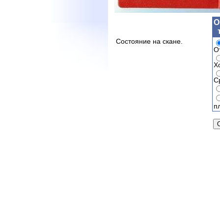
О
Состояние на скане.
О
Х
С
п