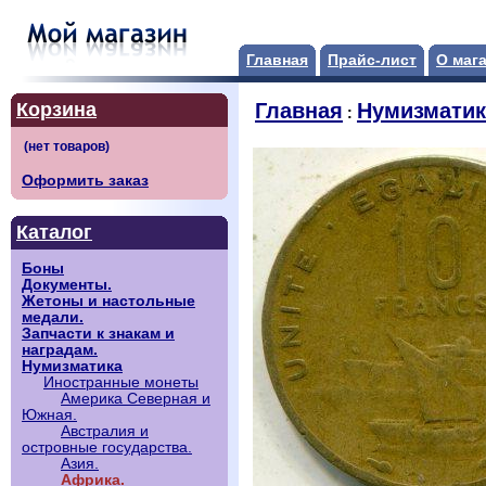
Главная
Прайс-лист
О маг
Корзина
Главная
Нумизматик
:
Оформить заказ
Каталог
Боны
Документы.
Жетоны и настольные
медали.
Запчасти к знакам и
наградам.
Нумизматика
Иностранные монеты
Америка Северная и
Южная.
Австралия и
островные государства.
Азия.
Африка.