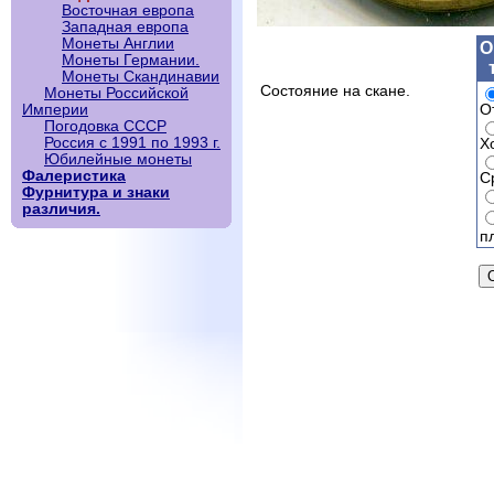
Восточная европа
Западная европа
Монеты Англии
О
Монеты Германии.
Монеты Скандинавии
Состояние на скане.
Монеты Российской
О
Империи
Погодовка СССР
Россия с 1991 по 1993 г.
Х
Юбилейные монеты
Фалеристика
С
Фурнитура и знаки
различия.
п