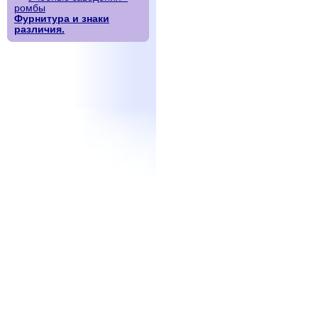
ромбы
Фурнитура и знаки
различия.