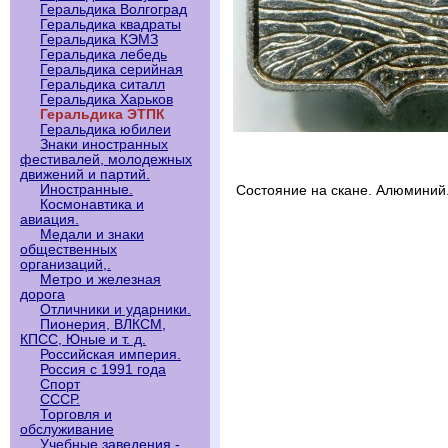
Геральдика Волгоград
Геральдика квадраты
Геральдика КЭМЗ
Геральдика лебедь
Геральдика серийная
Геральдика ситалл
Геральдика Харьков
Геральдика ЭТПК
Геральдика юбилеи
Знаки иностранных
фестивалей, молодежных
движений и партий.
Иностранные.
Состояние на скане. Алюминий
Космонавтика и
авиация.
Медали и знаки
общественных
организаций,.
Метро и железная
дорога
Отличники и ударники.
Пионерия, ВЛКСМ,
КПСС, Юные и т. д.
Российская империя.
Россия с 1991 года
Спорт
СССР.
Торговля и
обслуживание
Учебные заведения -