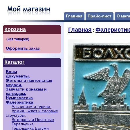
Главная
Прайс-лист
О маг
Корзина
Главная
Фалеристик
:
Оформить заказ
Каталог
Боны
Документы.
Жетоны и настольные
медали.
Запчасти к знакам и
наградам.
Нумизматика
Фалеристика
Альпинизм и туризм.
Армия , Флот и силовые
структуры.
Ветераны и Почетные
Геральдика
Геральдика Батуми