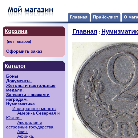
Главная
Прайс-лист
О маг
Корзина
Главная
Нумизматик
:
Оформить заказ
Каталог
Боны
Документы.
Жетоны и настольные
медали.
Запчасти к знакам и
наградам.
Нумизматика
Иностранные монеты
Америка Северная и
Южная.
Австралия и
островные государства.
Азия.
Африка.