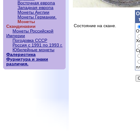
Восточная европа
Западная европа
Монеты Англии
О
Монеты Германии.
Монеты
Состояние на скане.
Скандинавии
О
Монеты Российской
Империи
Погодовка СССР
Х
Россия с 1991 по 1993 г.
Юбилейные монеты
С
Фалеристика
Фурнитура и знаки
различия.
п