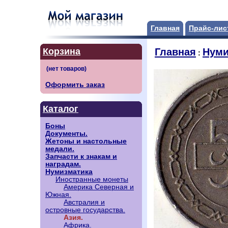
Главная
Прайс-лис
Корзина
Главная
Нуми
:
Оформить заказ
Каталог
Боны
Документы.
Жетоны и настольные
медали.
Запчасти к знакам и
наградам.
Нумизматика
Иностранные монеты
Америка Северная и
Южная.
Австралия и
островные государства.
Азия.
Африка.