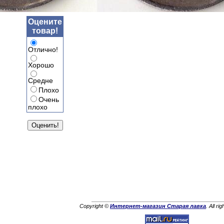
Оцените
товар!
Отлично!
Хорошо
Средне
Плохо
Очень
плохо
Copyright ©
Интернет-магазин Старая лавка
. All ri