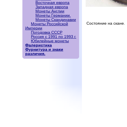
Восточная европа
Западная европа
Монеты Англии
Монеты Германии.
Монеты Скандинавии
Состояние на скане.
Монеты Российской
Империи
Погодовка СССР
Россия с 1991 по 1993 г.
Юбилейные монеты
Фалеристика
Фурнитура и знаки
различия.