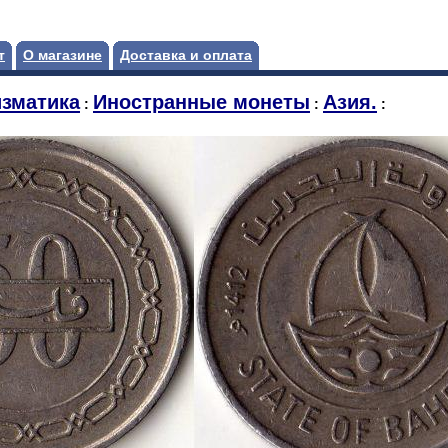
т
О магазине
Доставка и оплата
зматика
Иностранные монеты
Азия.
:
:
: