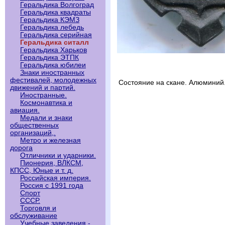
Геральдика Волгоград
Геральдика квадраты
Геральдика КЭМЗ
Геральдика лебедь
Геральдика серийная
Геральдика ситалл
Геральдика Харьков
Геральдика ЭТПК
Геральдика юбилеи
Знаки иностранных
фестивалей, молодежных
Состояние на скане. Алюминий
движений и партий.
Иностранные.
Космонавтика и
авиация.
Медали и знаки
общественных
организаций,.
Метро и железная
дорога
Отличники и ударники.
Пионерия, ВЛКСМ,
КПСС, Юные и т. д.
Российская империя.
Россия с 1991 года
Спорт
СССР.
Торговля и
обслуживание
Учебные заведения -