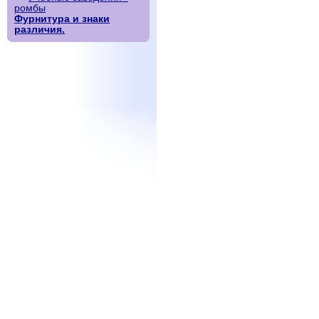
ромбы
Фурнитура и знаки
различия.