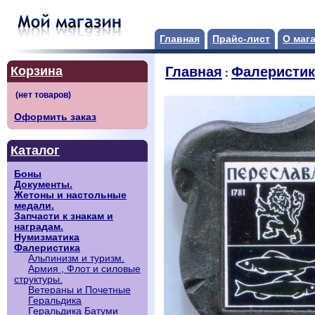
Главная
Прайс-лист
О маг
Корзина
Главная
Фалеристик
:
Оформить заказ
Каталог
Боны
Документы.
Жетоны и настольные
медали.
Запчасти к знакам и
наградам.
Нумизматика
Фалеристика
Альпинизм и туризм.
Армия , Флот и силовые
структуры.
Ветераны и Почетные
Геральдика
Геральдика Батуми