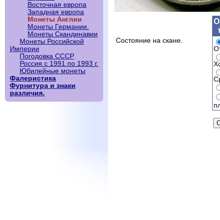
Восточная европа
Западная европа
Монеты Англии
О
Монеты Германии.
Монеты Скандинавии
Состояние на скане.
Монеты Российской
О
Империи
Погодовка СССР
Россия с 1991 по 1993 г.
Х
Юбилейные монеты
Фалеристика
С
Фурнитура и знаки
различия.
п