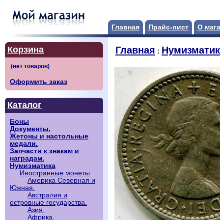
Главная
Прайс-лист
О маг
Корзина
Главная
Нумизматик
:
Оформить заказ
Каталог
Боны
Документы.
Жетоны и настольные
медали.
Запчасти к знакам и
наградам.
Нумизматика
Иностранные монеты
Америка Северная и
Южная.
Австралия и
островные государства.
Азия.
Африка.