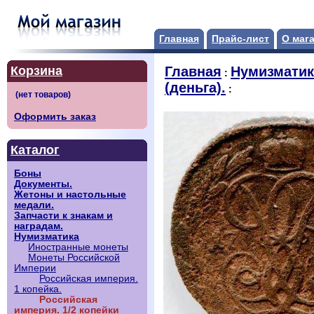
Главная
Прайс-лист
О маг
Корзина
Главная
Нумизматик
:
(деньга).
:
Оформить заказ
Каталог
Боны
Документы.
Жетоны и настольные
медали.
Запчасти к знакам и
наградам.
Нумизматика
Иностранные монеты
Монеты Российской
Империи
Российская империя.
1 копейка.
Российская
империя. 1/2 копейки