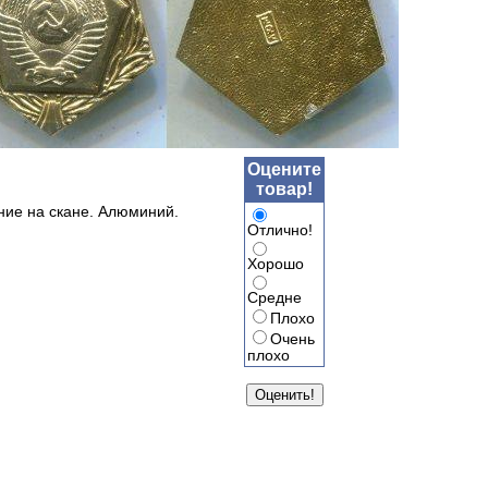
Оцените
товар!
ние на скане. Алюминий.
Отлично!
Хорошо
Средне
Плохо
Очень
плохо