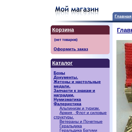
Главная
Корзина
Глав
Оформить заказ
Каталог
Боны
Документы.
Жетоны и настольные
медали.
Запчасти к знакам и
наградам.
Нумизматика
Фалеристика
Альпинизм и туризм.
Армия , Флот и силовые
структуры.
Ветераны и Почетные
Геральдика
Геральдика Батуми