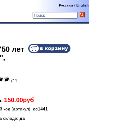
Русский
/
English
"50 лет
".
.
(11
150.00руб
а:
 код (артикул):
сс1441
а складе:
да