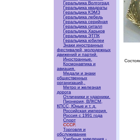
Геральдика Волгоград
Геральдика квадраты
Геральдика КЭМЗ
Геральдика лебедь
Геральдика серийная
Геральдика ситалл
Геральдика Харьков
Геральдика ЭТПК
Геральдика юбилеи
Знаки иностранных
фестивалей, молодежных
движений и партий.
Иностранные.
Состоя
Космонавтика и
авиация.
Медали и знаки
общественных
организаций,.
Метро и железная
дорога
Отличники и ударники.
Пионерия, ВЛКСМ,
КПСС, Юные и т. д.
Российская империя.
Россия с 1991 года
Спорт
СССР.
Торговля и
обслуживание
Учебные заведения -