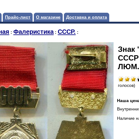
Прайс-лист
О магазине
Доставка и оплата
ная
Фалеристика
СССР.
:
:
:
Знак 
СССР
ЛЮМ
голосов)
Наша цен
Внутренний
Наличие н