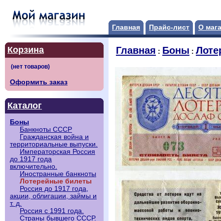
Главная
Прайс-лист
О маг
Корзина
Главная
Боны
Лоте
:
:
Оформить заказ
Каталог
Боны
Банкноты СССР
Гражданская война и
территориальные выпуски.
Императорская Россия
до 1917 года
включительно.
Иностранные банкноты
Лотерейные билеты
Россия до 1917 года,
акции, облигации, займы и
т. д.
Россия с 1991 года.
Страны бывшего СССР.