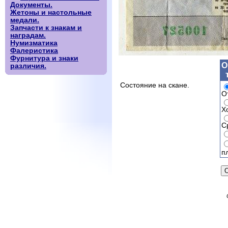
Документы.
Жетоны и настольные
медали.
Запчасти к знакам и
наградам.
Нумизматика
Фалеристика
Фурнитура и знаки
О
различия.
Состояние на скане.
О
Х
С
п