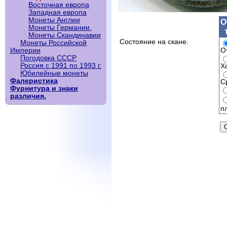
Восточная европа
Западная европа
Монеты Англии
О
Монеты Германии.
Монеты Скандинавии
Состояние на скане.
Монеты Российской
О
Империи
Погодовка СССР
Россия с 1991 по 1993 г.
Х
Юбилейные монеты
Фалеристика
С
Фурнитура и знаки
различия.
п