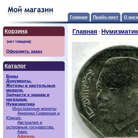
Главная
Прайс-лист
О маг
Корзина
Главная
Нумизматик
:
Оформить заказ
Каталог
Боны
Документы.
Жетоны и настольные
медали.
Запчасти к знакам и
наградам.
Нумизматика
Иностранные монеты
Америка Северная и
Южная.
Австралия и
островные государства.
Азия.
Африка.