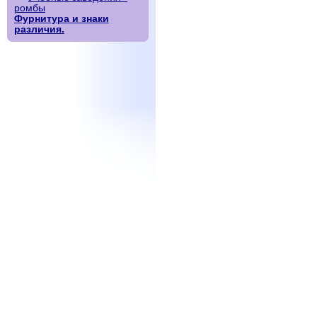
ромбы
Фурнитура и знаки
различия.