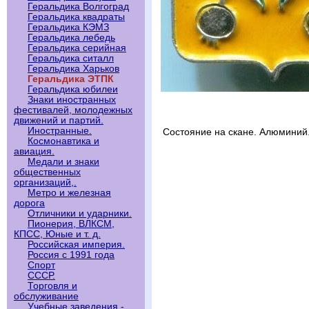
Геральдика Волгоград
Геральдика квадраты
Геральдика КЭМЗ
Геральдика лебедь
Геральдика серийная
Геральдика ситалл
Геральдика Харьков
Геральдика ЭТПК
Геральдика юбилеи
Знаки иностранных
фестивалей, молодежных
движений и партий.
Иностранные.
Состояние на скане. Алюминий
Космонавтика и
авиация.
Медали и знаки
общественных
организаций,.
Метро и железная
дорога
Отличники и ударники.
Пионерия, ВЛКСМ,
КПСС, Юные и т. д.
Российская империя.
Россия с 1991 года
Спорт
СССР.
Торговля и
обслуживание
Учебные заведения -