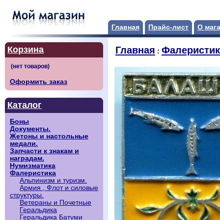
Главная
Прайс-лист
О маг
Корзина
Главная
Фалеристик
:
Оформить заказ
Каталог
Боны
Документы.
Жетоны и настольные
медали.
Запчасти к знакам и
наградам.
Нумизматика
Фалеристика
Альпинизм и туризм.
Армия , Флот и силовые
структуры.
Ветераны и Почетные
Геральдика
Геральдика Батуми