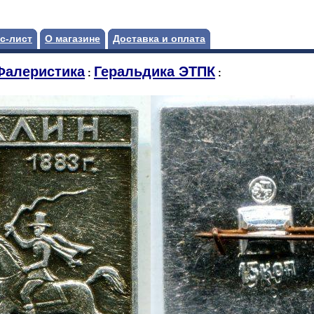
с-лист
О магазине
Доставка и оплата
Фалеристика
Геральдика ЭТПК
:
: