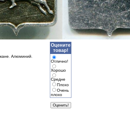
Оцените
товар!
скане. Алюминий.
Отлично!
Хорошо
Средне
Плохо
Очень
плохо