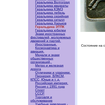
Геральдика Волгоград
Геральдика квадраты
Геральдика КЭМЗ
Геральдика лебедь
Геральдика серийная
Геральдика ситалл
Геральдика Харьков
Геральдика ЭТПК
Геральдика юбилеи
Знаки иностранных
фестивалей, молодежных
движений и партий.
Иностранные.
Состояние на 
Космонавтика и
авиация.
Медали и знаки
общественных
организаций,.
Метро и железная
дорога
Отличники и ударники.
Пионерия, ВЛКСМ,
КПСС, Юные и т. д.
Российская империя.
Россия с 1991 года
Спорт
СССР.
Торговля и
обслуживание
Учебные заведения -