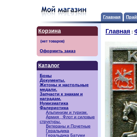
Главная
Прай
Корзина
Главная
:
Оформить заказ
Каталог
Боны
Документы.
Жетоны и настольные
медали.
Запчасти к знакам и
наградам.
Нумизматика
Фалеристика
Альпинизм и туризм.
Армия , Флот и силовые
структуры.
Ветераны и Почетные
Геральдика
Геральдика Батуми