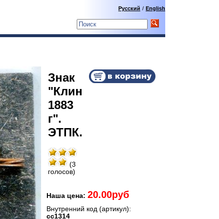
Русский
/
English
Знак
"Клин
1883
г".
ЭТПК.
(3
голосов)
20.00руб
Наша цена:
Внутренний код (артикул):
сс1314