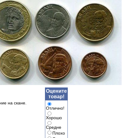
Оцените
товар!
ние на скане.
Отлично!
Хорошо
Средне
Плохо