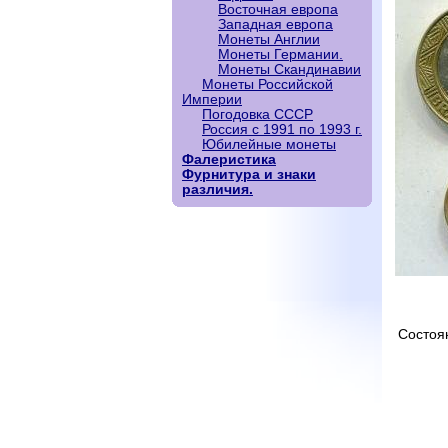
Восточная европа
Западная европа
Монеты Англии
Монеты Германии.
Монеты Скандинавии
Монеты Российской
Империи
Погодовка СССР
Россия с 1991 по 1993 г.
Юбилейные монеты
Фалеристика
Фурнитура и знаки
различия.
Состоя