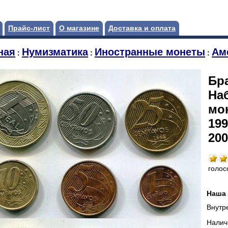
Прайс-лист
О магазине
Доставка и оплата
ная
Нумизматика
Иностранные монеты
Ам
:
:
:
Бр
На
мо
199
200
голос
Наша 
Внутр
Налич