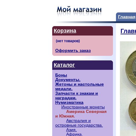
Главная
Корзина
Глав
Оформить заказ
Каталог
Боны
Документы.
Жетоны и настольные
медали.
Запчасти к знакам и
наградам.
Нумизматика
Иностранные монеты
Америка Северная
и Южная.
Австралия и
островные государства.
Азия.
Африка.