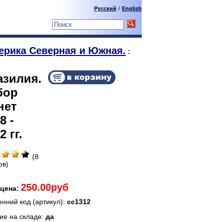
Русский
/
English
ерика Северная и Южная.
:
азилия.
бор
нет
8 -
2 гг.
(8
ов)
250.00руб
цена:
енний код (артикул):
сс1312
ие на складе:
да