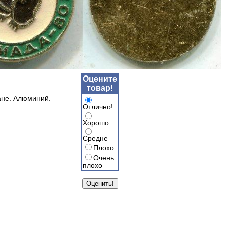
Оцените
товар!
ане. Алюминий.
Отлично!
Хорошо
Средне
Плохо
Очень
плохо