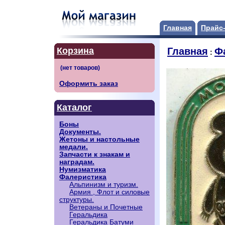
Главная
Прайс
Корзина
Главная
Ф
:
Оформить заказ
Каталог
Боны
Документы.
Жетоны и настольные
медали.
Запчасти к знакам и
наградам.
Нумизматика
Фалеристика
Альпинизм и туризм.
Армия , Флот и силовые
структуры.
Ветераны и Почетные
Геральдика
Геральдика Батуми