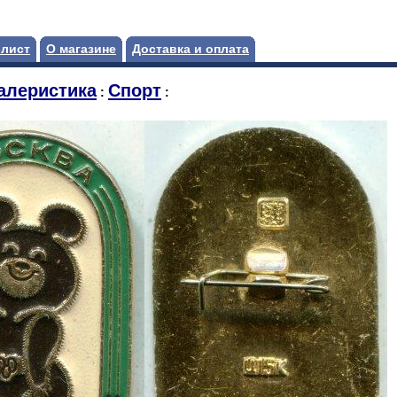
-лист
О магазине
Доставка и оплата
алеристика
Спорт
:
: