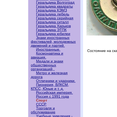
Геральдика Волгоград
Геральдика квадраты
Геральдика КЭМЗ
Геральдика лебедь
Геральдика серийная
Геральдика ситалл
Геральдика Харьков
Геральдика ЭТПК
Геральдика юбилеи
Знаки иностранных
фестивалей, молодежных
движений и партий.
Иностранные.
Состояние на ск
Космонавтика и
авиация.
Медали и знаки
общественных
организаций,.
Метро и железная
дорога
Отличники и ударники.
Пионерия, ВЛКСМ,
КПСС, Юные и т. д.
Российская империя.
Россия с 1991 года
Спорт
СССР.
Торговля и
обслуживание
Учебные заведения -