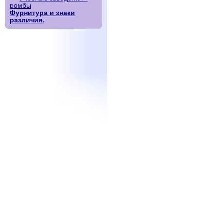
ромбы
Фурнитура и знаки
различия.