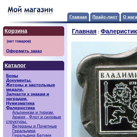
Главная
Прайс-лист
О маг
Корзина
Главная
Фалеристик
:
Оформить заказ
Каталог
Боны
Документы.
Жетоны и настольные
медали.
Запчасти к знакам и
наградам.
Нумизматика
Фалеристика
Альпинизм и туризм.
Армия , Флот и силовые
структуры.
Ветераны и Почетные
Геральдика
Геральдика Батуми