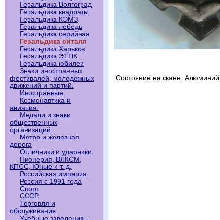
Геральдика Волгоград
Геральдика квадраты
Геральдика КЭМЗ
Геральдика лебедь
Геральдика серийная
Геральдика ситалл
Геральдика Харьков
Геральдика ЭТПК
Геральдика юбилеи
Знаки иностранных
Состояние на скане. Алюминий
фестивалей, молодежных
движений и партий.
Иностранные.
Космонавтика и
авиация.
Медали и знаки
общественных
организаций,.
Метро и железная
дорога
Отличники и ударники.
Пионерия, ВЛКСМ,
КПСС, Юные и т. д.
Российская империя.
Россия с 1991 года
Спорт
СССР.
Торговля и
обслуживание
Учебные заведения -