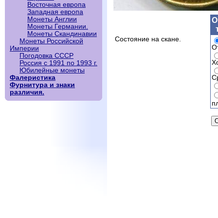
Восточная европа
Западная европа
Монеты Англии
О
Монеты Германии.
Монеты Скандинавии
Состояние на скане.
Монеты Российской
О
Империи
Погодовка СССР
Х
Россия с 1991 по 1993 г.
Юбилейные монеты
С
Фалеристика
Фурнитура и знаки
различия.
п