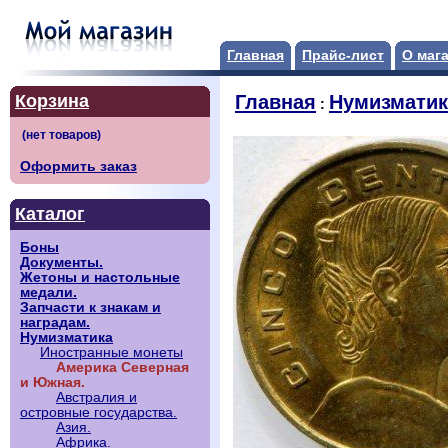
Главная
Прайс-лист
О маг
Корзина
Главная
Нумизматик
:
Оформить заказ
Каталог
Боны
Документы.
Жетоны и настольные
медали.
Запчасти к знакам и
наградам.
Нумизматика
Иностранные монеты
Америка Северная
и Южная.
Австралия и
островные государства.
Азия.
Африка.