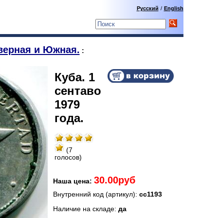
Русский
/
English
верная и Южная.
:
Куба. 1
сентаво
1979
года.
(7
голосов)
30.00руб
Наша цена:
Внутренний код (артикул):
сс1193
Наличие на складе:
да