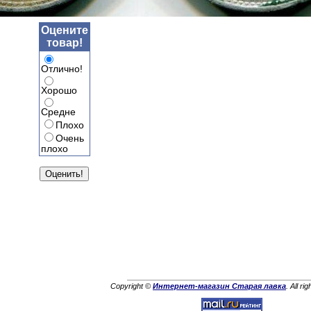
Оцените
товар!
Отлично!
Хорошо
Средне
Плохо
Очень
плохо
Copyright ©
Интернет-магазин Старая лавка
. All ri