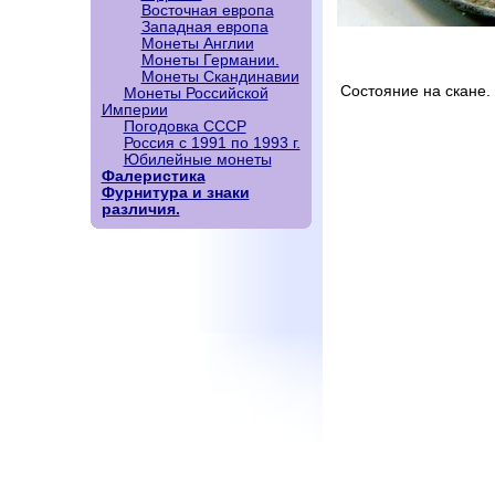
Восточная европа
Западная европа
Монеты Англии
Монеты Германии.
Монеты Скандинавии
Состояние на скане.
Монеты Российской
Империи
Погодовка СССР
Россия с 1991 по 1993 г.
Юбилейные монеты
Фалеристика
Фурнитура и знаки
различия.