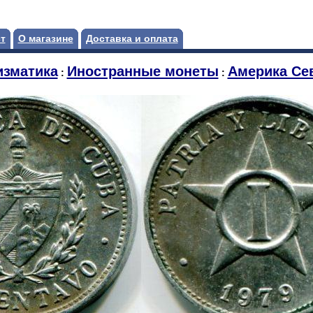
т
О магазине
Доставка и оплата
зматика
Иностранные монеты
Америка Се
:
: