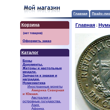
Главная
Прайс-лис
Корзина
Главная
Нуми
:
Оформить заказ
Каталог
Боны
Документы.
Жетоны и настольные
медали.
Запчасти к знакам и
наградам.
Нумизматика
Иностранные монеты
Америка Северная
и Южная.
Австралия и
островные государства.
Азия.
Африка.