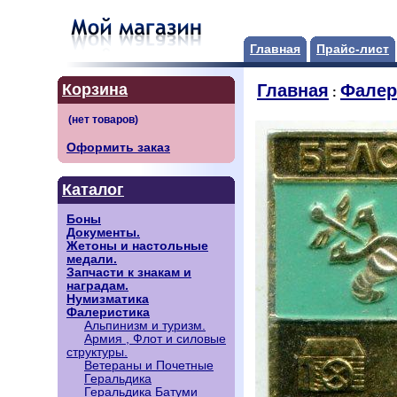
Главная
Прайс-лист
Корзина
Главная
Фалер
:
Оформить заказ
Каталог
Боны
Документы.
Жетоны и настольные
медали.
Запчасти к знакам и
наградам.
Нумизматика
Фалеристика
Альпинизм и туризм.
Армия , Флот и силовые
структуры.
Ветераны и Почетные
Геральдика
Геральдика Батуми