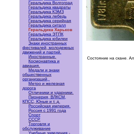
Геральдика Волгоград
Геральдика квадраты
Геральдика КЭМЗ
Геральдика лебедь
Геральдика серийная
Геральдика ситалл
Геральдика Харьков
Геральдика ЭТПК
Геральдика юбилеи
Знаки иностранных
фестивалей, молодежных
движений и партий.
Иностранные.
Состояние на скане. А
Космонавтика и
авиация.
Медали и знаки
общественных
организаций,.
Метро и железная
дорога
Отличники и ударники.
Пионерия, ВЛКСМ,
КПСС, Юные и т. д.
Российская империя.
Россия с 1991 года
Спорт
СССР.
Торговля и
обслуживание
Учебные заведения -