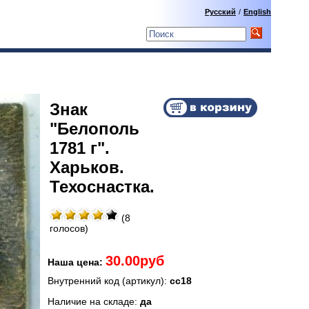
Русский
/
English
Знак
"Белополь
1781 г".
Харьков.
Техоснастка.
(8
голосов)
30.00руб
Наша цена:
Внутренний код (артикул):
сс18
Наличие на складе:
да