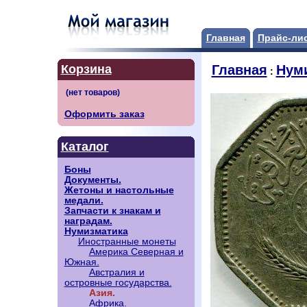
Главная
Прайс-ли
Корзина
Главная
Нум
:
Оформить заказ
Каталог
Боны
Документы.
Жетоны и настольные
медали.
Запчасти к знакам и
наградам.
Нумизматика
Иностранные монеты
Америка Северная и
Южная.
Австралия и
островные государства.
Азия.
Африка.