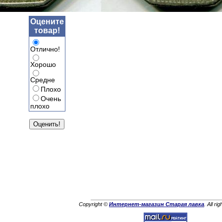
Оцените
товар!
Отлично!
Хорошо
Средне
Плохо
Очень
плохо
Copyright ©
Интернет-магазин Старая лавка
. All ri