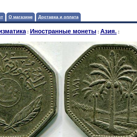
ст
О магазине
Доставка и оплата
изматика
Иностранные монеты
Азия.
:
:
: