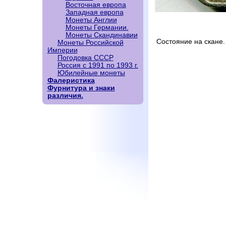
Восточная европа
Западная европа
Монеты Англии
Монеты Германии.
Монеты Скандинавии
Состояние на скане.
Монеты Российской
Империи
Погодовка СССР
Россия с 1991 по 1993 г.
Юбилейные монеты
Фалеристика
Фурнитура и знаки
различия.