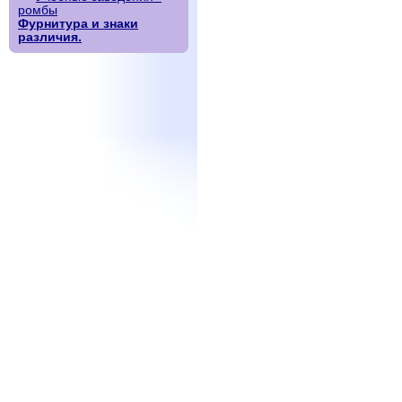
ромбы
Фурнитура и знаки
различия.