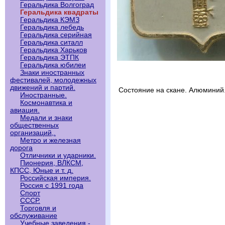
Геральдика Волгоград
Геральдика квадраты
Геральдика КЭМЗ
Геральдика лебедь
Геральдика серийная
Геральдика ситалл
Геральдика Харьков
Геральдика ЭТПК
Геральдика юбилеи
Знаки иностранных
фестивалей, молодежных
движений и партий.
Состояние на скане. Алюминий
Иностранные.
Космонавтика и
авиация.
Медали и знаки
общественных
организаций,.
Метро и железная
дорога
Отличники и ударники.
Пионерия, ВЛКСМ,
КПСС, Юные и т. д.
Российская империя.
Россия с 1991 года
Спорт
СССР.
Торговля и
обслуживание
Учебные заведения -