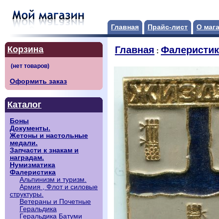
Главная
Прайс-лист
О маг
Корзина
Главная
Фалеристик
:
Оформить заказ
Каталог
Боны
Документы.
Жетоны и настольные
медали.
Запчасти к знакам и
наградам.
Нумизматика
Фалеристика
Альпинизм и туризм.
Армия , Флот и силовые
структуры.
Ветераны и Почетные
Геральдика
Геральдика Батуми