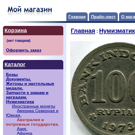
Главная
Прайс-лист
О маг
Корзина
Главная
Нумизматик
:
Оформить заказ
Каталог
Боны
Документы.
Жетоны и настольные
медали.
Запчасти к знакам и
наградам.
Нумизматика
Иностранные монеты
Америка Северная и
Южная.
Австралия и
островные государства.
Азия.
Африка.