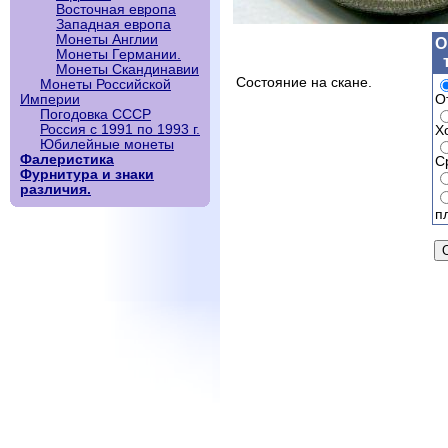
Восточная европа
Западная европа
Монеты Англии
О
Монеты Германии.
Монеты Скандинавии
Состояние на скане.
Монеты Российской
О
Империи
Погодовка СССР
Россия с 1991 по 1993 г.
Х
Юбилейные монеты
Фалеристика
С
Фурнитура и знаки
различия.
п