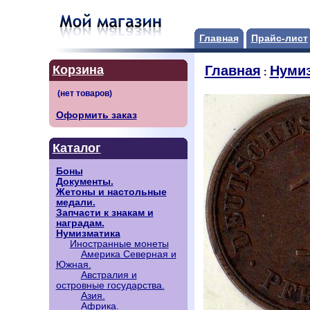
Главная
Прайс-лист
Корзина
Главная
Нуми
:
Оформить заказ
Каталог
Боны
Документы.
Жетоны и настольные
медали.
Запчасти к знакам и
наградам.
Нумизматика
Иностранные монеты
Америка Северная и
Южная.
Австралия и
островные государства.
Азия.
Африка.