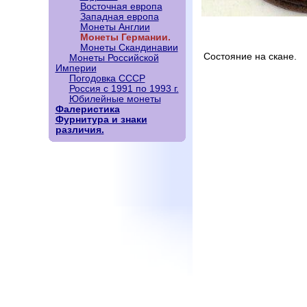
Восточная европа
Западная европа
Монеты Англии
Монеты Германии.
Монеты Скандинавии
Состояние на скане.
Монеты Российской
Империи
Погодовка СССР
Россия с 1991 по 1993 г.
Юбилейные монеты
Фалеристика
Фурнитура и знаки
различия.