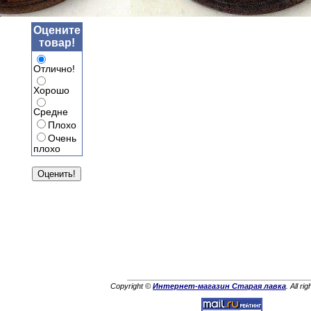
Оцените
товар!
Отлично!
Хорошо
Средне
Плохо
Очень
плохо
Copyright ©
Интернет-магазин Старая лавка
. All ri