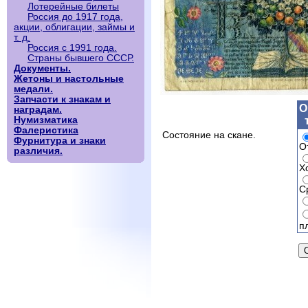
Лотерейные билеты
Россия до 1917 года,
акции, облигации, займы и
т. д.
Россия с 1991 года.
Страны бывшего СССР.
Документы.
Жетоны и настольные
медали.
Запчасти к знакам и
О
наградам.
Нумизматика
Фалеристика
Состояние на скане.
Фурнитура и знаки
О
различия.
Х
С
п