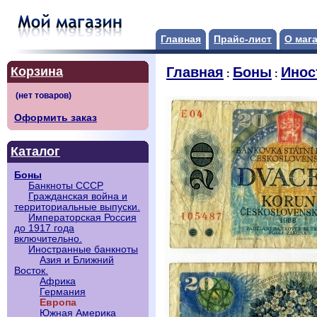
Главная
Прайс-лист
О маг
Корзина
Главная
Боны
Инос
:
:
Оформить заказ
Каталог
Боны
Банкноты СССР
Гражданская война и
территориальные выпуски.
Императорская Россия
до 1917 года
включительно.
Иностранные банкноты
Азия и Ближний
Восток.
Африка
Германия
Европа
Южная Америка