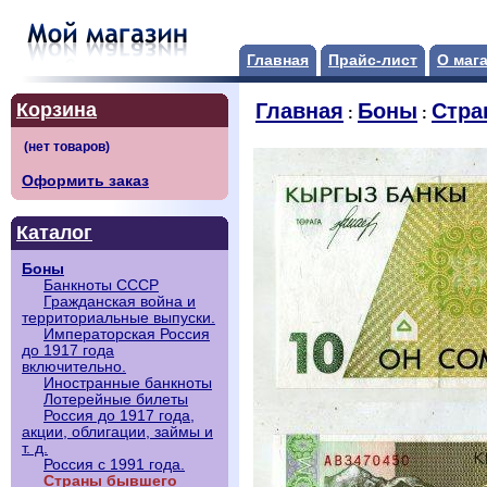
Главная
Прайс-лист
О маг
Корзина
Главная
Боны
Стра
:
:
Оформить заказ
Каталог
Боны
Банкноты СССР
Гражданская война и
территориальные выпуски.
Императорская Россия
до 1917 года
включительно.
Иностранные банкноты
Лотерейные билеты
Россия до 1917 года,
акции, облигации, займы и
т. д.
Россия с 1991 года.
Страны бывшего