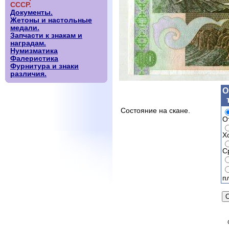
СССР.
Документы.
Жетоны и настольные
медали.
Запчасти к знакам и
наградам.
Нумизматика
Фалеристика
Фурнитура и знаки
различия.
О
Состояние на скане.
О
Х
С
п