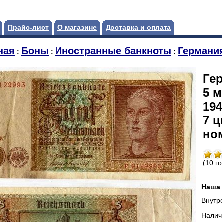
Прайс-лист
О магазине
Доставка и оплата
ная
Боны
Иностранные банкноты
Германи
:
:
:
Ге
5 
194
7 
но
(10 г
Наша 
Внутр
Налич