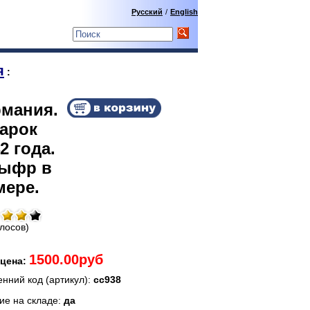
Русский
/
English
я
:
рмания.
марок
2 года.
цыфр в
мере.
олосов)
1500.00руб
цена:
енний код (артикул):
сс938
ие на складе:
да