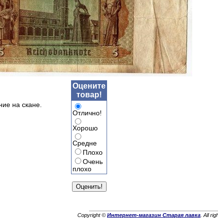
Оцените
товар!
ние на скане.
Отлично!
Хорошо
Средне
Плохо
Очень
плохо
Copyright ©
Интернет-магазин Старая лавка
. All ri