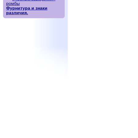
ромбы
Фурнитура и знаки
различия.