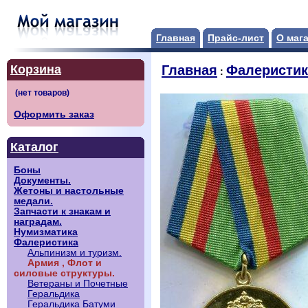
Главная
Прайс-лист
О маг
Корзина
Главная
Фалеристик
:
Оформить заказ
Каталог
Боны
Документы.
Жетоны и настольные
медали.
Запчасти к знакам и
наградам.
Нумизматика
Фалеристика
Альпинизм и туризм.
Армия , Флот и
силовые структуры.
Ветераны и Почетные
Геральдика
Геральдика Батуми