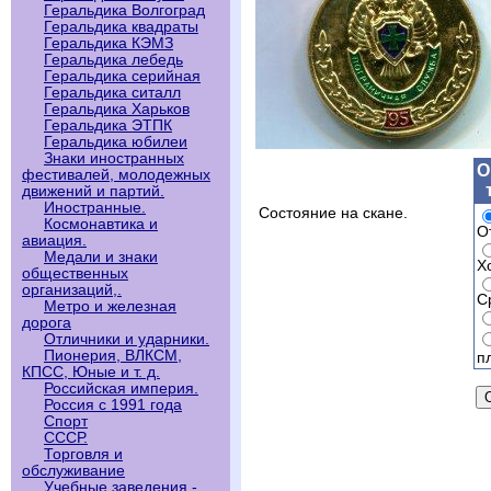
Геральдика Волгоград
Геральдика квадраты
Геральдика КЭМЗ
Геральдика лебедь
Геральдика серийная
Геральдика ситалл
Геральдика Харьков
Геральдика ЭТПК
Геральдика юбилеи
Знаки иностранных
О
фестивалей, молодежных
движений и партий.
Иностранные.
Состояние на скане.
Космонавтика и
О
авиация.
Медали и знаки
Х
общественных
организаций,.
С
Метро и железная
дорога
Отличники и ударники.
Пионерия, ВЛКСМ,
п
КПСС, Юные и т. д.
Российская империя.
Россия с 1991 года
Спорт
СССР.
Торговля и
обслуживание
Учебные заведения -