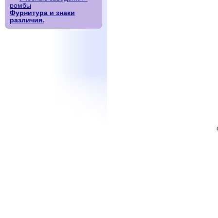
ромбы
Фурнитура и знаки
различия.