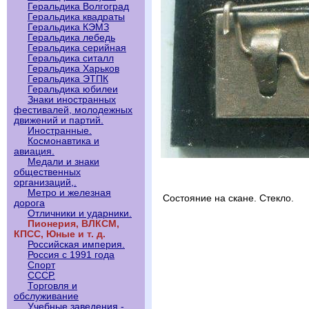
Геральдика Волгоград
Геральдика квадраты
Геральдика КЭМЗ
Геральдика лебедь
Геральдика серийная
Геральдика ситалл
Геральдика Харьков
Геральдика ЭТПК
Геральдика юбилеи
Знаки иностранных
фестивалей, молодежных
движений и партий.
Иностранные.
Космонавтика и
авиация.
Медали и знаки
общественных
организаций,.
Метро и железная
Состояние на скане. Стекло.
дорога
Отличники и ударники.
Пионерия, ВЛКСМ,
КПСС, Юные и т. д.
Российская империя.
Россия с 1991 года
Спорт
СССР.
Торговля и
обслуживание
Учебные заведения -