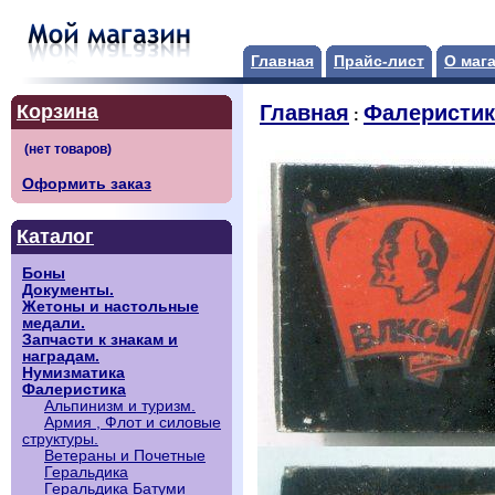
Главная
Прайс-лист
О маг
Корзина
Главная
Фалеристик
:
Оформить заказ
Каталог
Боны
Документы.
Жетоны и настольные
медали.
Запчасти к знакам и
наградам.
Нумизматика
Фалеристика
Альпинизм и туризм.
Армия , Флот и силовые
структуры.
Ветераны и Почетные
Геральдика
Геральдика Батуми